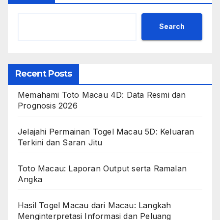
Search
Recent Posts
Memahami Toto Macau 4D: Data Resmi dan
Prognosis 2026
Jelajahi Permainan Togel Macau 5D: Keluaran
Terkini dan Saran Jitu
Toto Macau: Laporan Output serta Ramalan
Angka
Hasil Togel Macau dari Macau: Langkah
Menginterpretasi Informasi dan Peluang