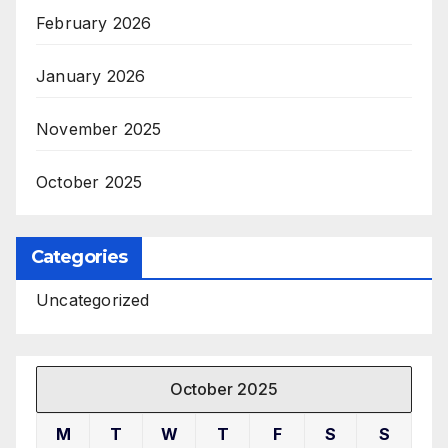
February 2026
January 2026
November 2025
October 2025
Categories
Uncategorized
October 2025
M
T
W
T
F
S
S