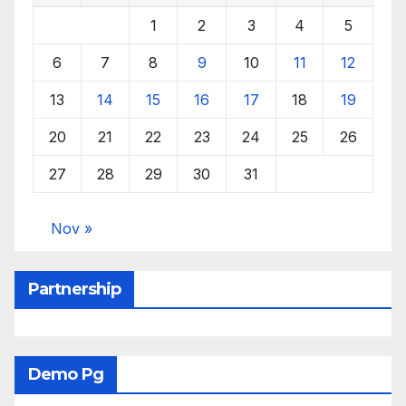
1
2
3
4
5
6
7
8
9
10
11
12
13
14
15
16
17
18
19
20
21
22
23
24
25
26
27
28
29
30
31
Nov »
Partnership
Demo Pg