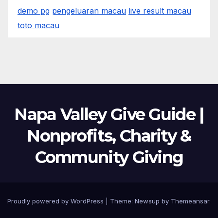
demo pg
pengeluaran macau
live result macau
toto macau
Napa Valley Give Guide |
Nonprofits, Charity &
Community Giving
Proudly powered by WordPress
|
Theme:
Newsup
by
Themeansar
.