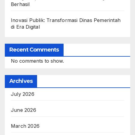
Berhasil
Inovasi Publik: Transformasi Dinas Pemerintah
di Era Digital
Recent Comments
No comments to show.
Archives
July 2026
June 2026
March 2026