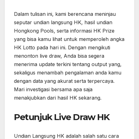
Dalam tulisan ini, kami berencana meninjau
seputar undian langsung HK, hasil undian
Hongkong Pools, serta informasi HK Prize
yang bisa kamu lihat untuk memperoleh angka
HK Lotto pada hari ini. Dengan mengikuti
menonton live draw, Anda bisa segera
menerima update terkini tentang output yang,
sekaligus menambah pengalaman anda kamu
dengan data yang akurat serta terpercaya.
Mari investigasi bersama apa saja
menakjubkan dari hasil HK sekarang.
Petunjuk Live Draw HK
Undian Langsung HK adalah salah satu cara