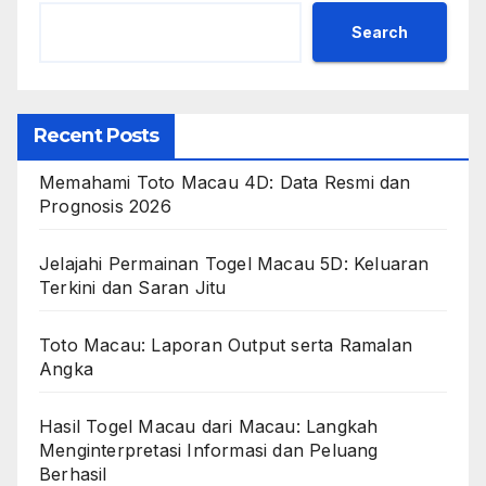
Search
Recent Posts
Memahami Toto Macau 4D: Data Resmi dan
Prognosis 2026
Jelajahi Permainan Togel Macau 5D: Keluaran
Terkini dan Saran Jitu
Toto Macau: Laporan Output serta Ramalan
Angka
Hasil Togel Macau dari Macau: Langkah
Menginterpretasi Informasi dan Peluang
Berhasil