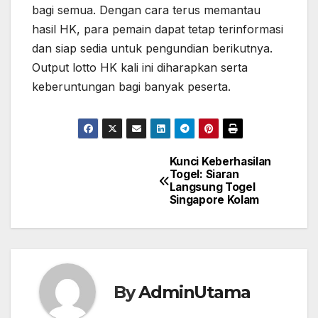
bagi semua. Dengan cara terus memantau
hasil HK, para pemain dapat tetap terinformasi
dan siap sedia untuk pengundian berikutnya.
Output lotto HK kali ini diharapkan serta
keberuntungan bagi banyak peserta.
Kunci Keberhasilan
Post
Togel: Siaran
Langsung Togel
navigation
Singapore Kolam
By
AdminUtama