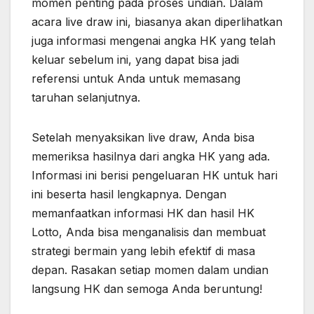
momen penting pada proses undian. Dalam
acara live draw ini, biasanya akan diperlihatkan
juga informasi mengenai angka HK yang telah
keluar sebelum ini, yang dapat bisa jadi
referensi untuk Anda untuk memasang
taruhan selanjutnya.
Setelah menyaksikan live draw, Anda bisa
memeriksa hasilnya dari angka HK yang ada.
Informasi ini berisi pengeluaran HK untuk hari
ini beserta hasil lengkapnya. Dengan
memanfaatkan informasi HK dan hasil HK
Lotto, Anda bisa menganalisis dan membuat
strategi bermain yang lebih efektif di masa
depan. Rasakan setiap momen dalam undian
langsung HK dan semoga Anda beruntung!