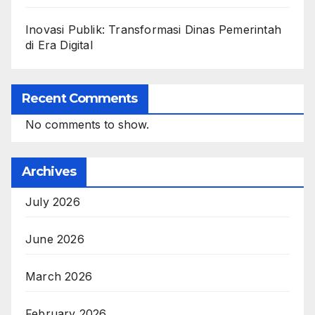
Inovasi Publik: Transformasi Dinas Pemerintah
di Era Digital
Recent Comments
No comments to show.
Archives
July 2026
June 2026
March 2026
February 2026