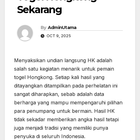
Sekarang
By
AdminUtama
OCT 9, 2025
Menyaksikan undian langsung HK adalah
salah satu kegiatan menarik untuk pemain
togel Hongkong. Setiap kali hasil yang
ditayangkan ditampilkan pada perhelatan ini
sangat diharapkan, sebab adalah data
berharga yang mampu mempengaruhi pilihan
para penumpang untuk bermain. Hasil HK
tidak sekadar memberikan angka hasil tetapi
juga menjadi tradisi yang memiliki punya
penyuka di seluruh Indonesia.