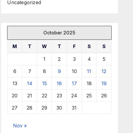
Uncategorized
October 2025
M
T
W
T
F
S
S
1
2
3
4
5
6
7
8
9
10
11
12
13
14
15
16
17
18
19
20
21
22
23
24
25
26
27
28
29
30
31
Nov »