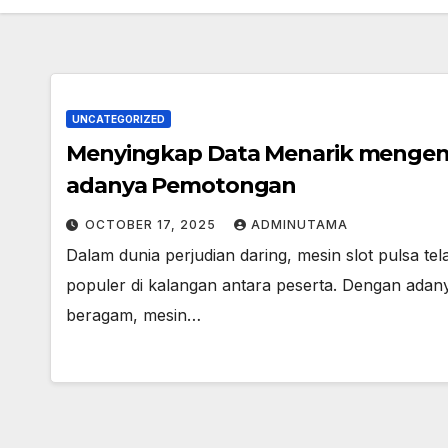
UNCATEGORIZED
Menyingkap Data Menarik mengenai Pe
adanya Pemotongan
OCTOBER 17, 2025
ADMINUTAMA
Dalam dunia perjudian daring, mesin slot pulsa te
populer di kalangan antara peserta. Dengan ad
beragam, mesin…