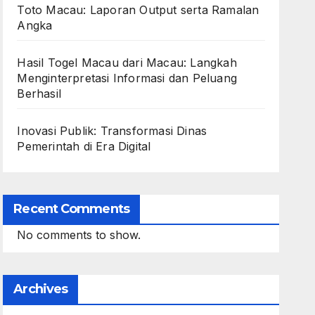
Toto Macau: Laporan Output serta Ramalan
Angka
Hasil Togel Macau dari Macau: Langkah
Menginterpretasi Informasi dan Peluang
Berhasil
Inovasi Publik: Transformasi Dinas
Pemerintah di Era Digital
Recent Comments
No comments to show.
Archives