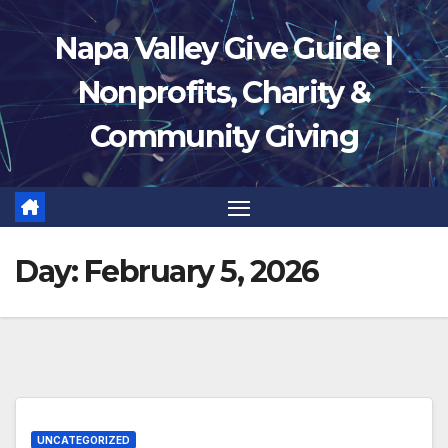
Skip
Napa Valley Give Guide |
to
content
Nonprofits, Charity &
Community Giving
Day:
February 5, 2026
UNCATEGORIZED