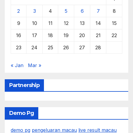
2
3
4
5
6
7
8
9
10
11
12
13
14
15
16
17
18
19
20
21
22
23
24
25
26
27
28
« Jan
Mar »
Partnership
Demo Pg
demo pg
pengeluaran macau
live result macau