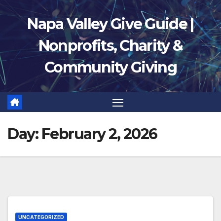
Skip
Napa Valley Give Guide |
to
content
Nonprofits, Charity &
Community Giving
Day:
February 2, 2026
UNCATEGORIZED