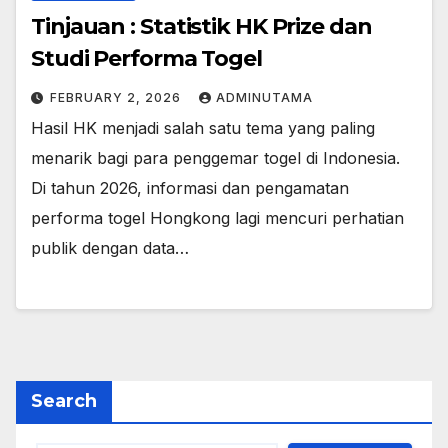
Tinjauan : Statistik HK Prize dan
Studi Performa Togel
FEBRUARY 2, 2026
ADMINUTAMA
Hasil HK menjadi salah satu tema yang paling
menarik bagi para penggemar togel di Indonesia.
Di tahun 2026, informasi dan pengamatan
performa togel Hongkong lagi mencuri perhatian
publik dengan data…
Search