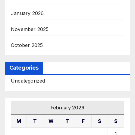
January 2026
November 2025
October 2025
Categories
Uncategorized
February 2026
M
T
W
T
F
S
S
1