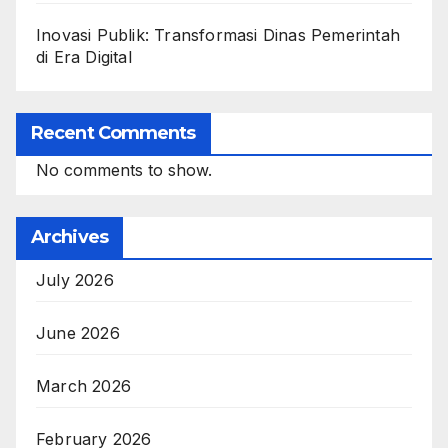
Inovasi Publik: Transformasi Dinas Pemerintah
di Era Digital
Recent Comments
No comments to show.
Archives
July 2026
June 2026
March 2026
February 2026