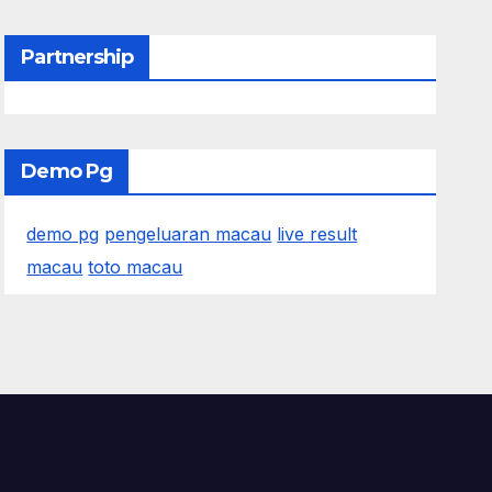
Partnership
Demo Pg
demo pg
pengeluaran macau
live result
macau
toto macau