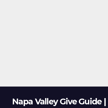
Napa Valley Give Guide |