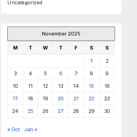
Uncategorized
November 2025
M
T
W
T
F
S
S
1
2
3
4
5
6
7
8
9
10
11
12
13
14
15
16
17
18
19
20
21
22
23
24
25
26
27
28
29
30
« Oct
Jan »