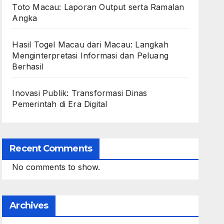
Toto Macau: Laporan Output serta Ramalan
Angka
Hasil Togel Macau dari Macau: Langkah
Menginterpretasi Informasi dan Peluang
Berhasil
Inovasi Publik: Transformasi Dinas
Pemerintah di Era Digital
Recent Comments
No comments to show.
Archives