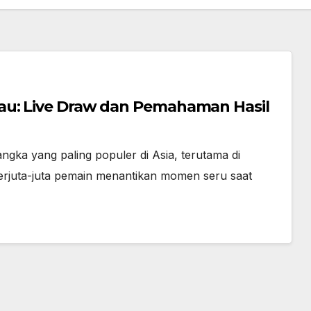
au: Live Draw dan Pemahaman Hasil
ngka yang paling populer di Asia, terutama di
berjuta-juta pemain menantikan momen seru saat