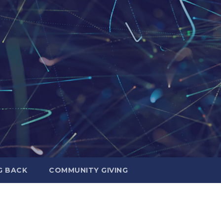
G BACK
COMMUNITY GIVING