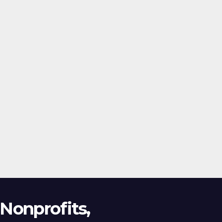
 Nonprofits,