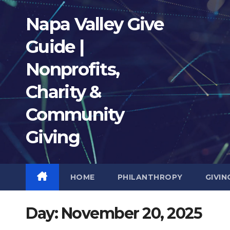
Skip
Napa Valley Give
to
content
Guide |
Nonprofits,
Charity &
Community
Giving
HOME
PHILANTHROPY
GIVIN
Day:
November 20, 2025