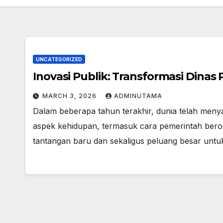
UNCATEGORIZED
Inovasi Publik: Transformasi Dinas 
MARCH 3, 2026
ADMINUTAMA
Dalam beberapa tahun terakhir, dunia telah meny
aspek kehidupan, termasuk cara pemerintah berop
tantangan baru dan sekaligus peluang besar unt