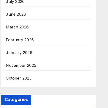
July 2026
June 2026
March 2026
February 2026
January 2026
November 2025
October 2025
Categories