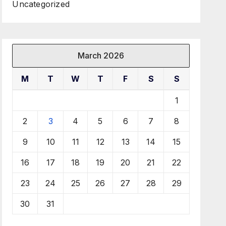
Uncategorized
March 2026
M
T
W
T
F
S
S
1
2
3
4
5
6
7
8
9
10
11
12
13
14
15
16
17
18
19
20
21
22
23
24
25
26
27
28
29
30
31