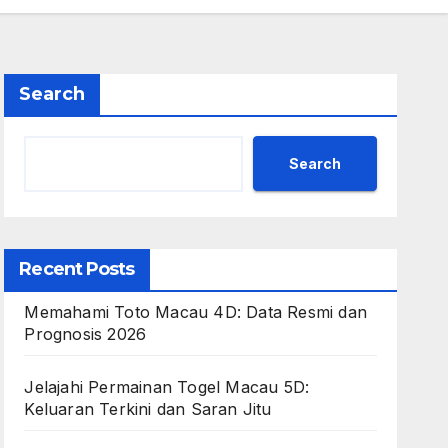
Search
Search
Recent Posts
Memahami Toto Macau 4D: Data Resmi dan
Prognosis 2026
Jelajahi Permainan Togel Macau 5D:
Keluaran Terkini dan Saran Jitu