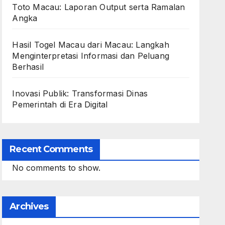
Toto Macau: Laporan Output serta Ramalan
Angka
Hasil Togel Macau dari Macau: Langkah
Menginterpretasi Informasi dan Peluang
Berhasil
Inovasi Publik: Transformasi Dinas
Pemerintah di Era Digital
Recent Comments
No comments to show.
Archives