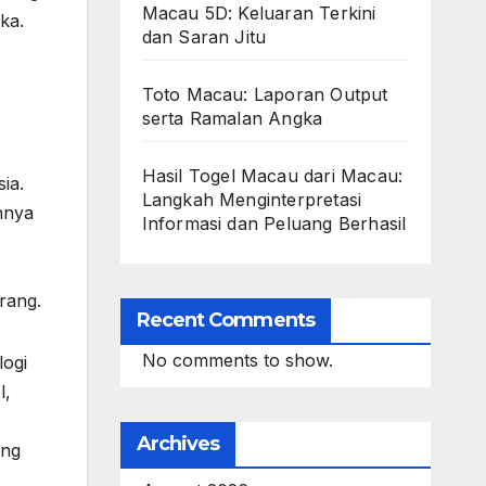
Macau 5D: Keluaran Terkini
ka.
dan Saran Jitu
Toto Macau: Laporan Output
serta Ramalan Angka
Hasil Togel Macau dari Macau:
ia.
Langkah Menginterpretasi
nnya
Informasi dan Peluang Berhasil
rang.
Recent Comments
No comments to show.
logi
l,
Archives
ang