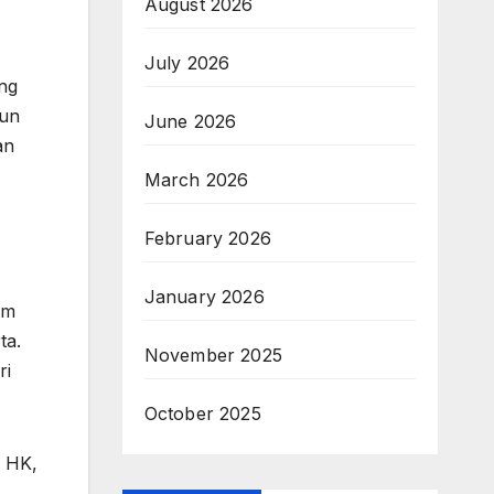
August 2026
July 2026
ng
pun
June 2026
an
March 2026
February 2026
January 2026
rm
ta.
November 2025
ri
October 2025
l HK,