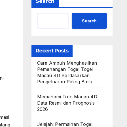
Search
Search
Recent Posts
Cara Ampuh Menghasilkan
Pemenangan Togel Togel
Macau 4D Berdasarkan
un-
Pengeluaran Paling Baru
Memahami Toto Macau 4D:
Data Resmi dan Prognosis
2026
rmasi
Jelajahi Permainan Togel
ntang