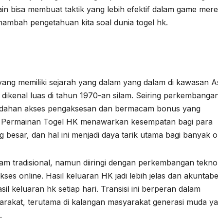
 bisa membuat taktik yang lebih efektif dalam game mere
nambah pengetahuan kita soal dunia togel hk.
ang memiliki sejarah yang dalam yang dalam di kawasan As
i dikenal luas di tahun 1970-an silam. Seiring perkembanga
mudahan akses pengaksesan dan bermacam bonus yang
Permainan Togel HK menawarkan kesempatan bagi para
sar, dan hal ini menjadi daya tarik utama bagi banyak o
am tradisional, namun diiringi dengan perkembangan tekno
kses online. Hasil keluaran HK jadi lebih jelas dan akuntabe
keluaran hk setiap hari. Transisi ini berperan dalam
arakat, terutama di kalangan masyarakat generasi muda y
.