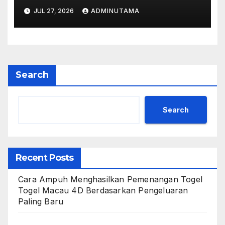
dan Saran Jitu
JUL 27, 2026
ADMINUTAMA
Search
Search
Recent Posts
Cara Ampuh Menghasilkan Pemenangan Togel
Togel Macau 4D Berdasarkan Pengeluaran
Paling Baru