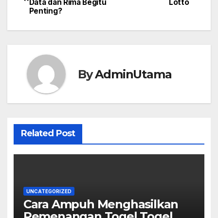
Data dan Rima Begitu
Lotto
navigation
Penting?
By
AdminUtama
Related Post
UNCATEGORIZED
Cara Ampuh Menghasilkan
Pemenangan Togel Togel