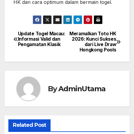
HK dan cara optimum dalam bermain togel.
Update Togel Macau:
Meramalkan Toto HK
Post
Informasi Valid dan
2026: Kunci Sukses
Pengamatan Klasik
dari Live Draw
navigation
Hongkong Pools
By
AdminUtama
Related Post