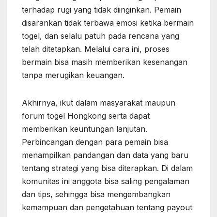
terhadap rugi yang tidak diinginkan. Pemain
disarankan tidak terbawa emosi ketika bermain
togel, dan selalu patuh pada rencana yang
telah ditetapkan. Melalui cara ini, proses
bermain bisa masih memberikan kesenangan
tanpa merugikan keuangan.
Akhirnya, ikut dalam masyarakat maupun
forum togel Hongkong serta dapat
memberikan keuntungan lanjutan.
Perbincangan dengan para pemain bisa
menampilkan pandangan dan data yang baru
tentang strategi yang bisa diterapkan. Di dalam
komunitas ini anggota bisa saling pengalaman
dan tips, sehingga bisa mengembangkan
kemampuan dan pengetahuan tentang payout