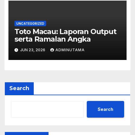
UNCATEGORIZED
Toto Macau: Laporan Output
serta Ramalan Angka
JUN 23, 2026
ADMINUTAMA
Search
Search