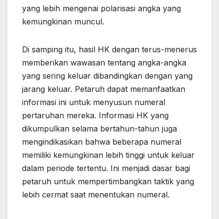
yang lebih mengenai polarisasi angka yang
kemungkinan muncul.
Di samping itu, hasil HK dengan terus-menerus
memberikan wawasan tentang angka-angka
yang sering keluar dibandingkan dengan yang
jarang keluar. Petaruh dapat memanfaatkan
informasi ini untuk menyusun numeral
pertaruhan mereka. Informasi HK yang
dikumpulkan selama bertahun-tahun juga
mengindikasikan bahwa beberapa numeral
memiliki kemungkinan lebih tinggi untuk keluar
dalam periode tertentu. Ini menjadi dasar bagi
petaruh untuk mempertimbangkan taktik yang
lebih cermat saat menentukan numeral.