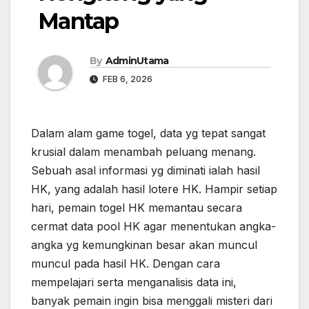
Mantap
By
AdminUtama
FEB 6, 2026
Dalam alam game togel, data yg tepat sangat
krusial dalam menambah peluang menang.
Sebuah asal informasi yg diminati ialah hasil
HK, yang adalah hasil lotere HK. Hampir setiap
hari, pemain togel HK memantau secara
cermat data pool HK agar menentukan angka-
angka yg kemungkinan besar akan muncul
muncul pada hasil HK. Dengan cara
mempelajari serta menganalisis data ini,
banyak pemain ingin bisa menggali misteri dari