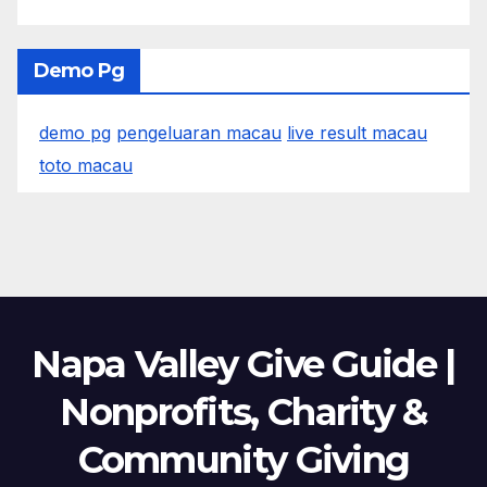
Demo Pg
demo pg
pengeluaran macau
live result macau
toto macau
Napa Valley Give Guide |
Nonprofits, Charity &
Community Giving