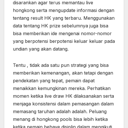
disarankan agar terus memantau live
hongkong serta mengupdate informasi dengan
tentang result HK yang terbaru. Menggunakan
data tentang HK prize sebelumnya juga bisa
bisa memberikan ide mengenai nomor-nomor
yang berpotensi berpotensi keluar keluar pada
undian yang akan datang.
Tentu , tidak ada satu pun strategi yang bisa
memberikan kemenangan, akan tetapi dengan
pendekatan yang tepat, pemain dapat
menaikkan kemungkinan mereka. Perhatikan
momen ketika live draw HK dilaksanakan serta
menjaga konsistensi dalam pemasangan dalam
memasang taruhan adalah adalah. Peluang
menang di hongkong pools bisa lebih ketika
ketika pemain behave disiplin dalam mengikuti