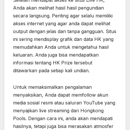
Setelah mendapat akses ke situs Live HK,
Anda akan melihat hasil hasil pengundian
secara langsung. Penting agar selalu memiliki
akses internet yang agar anda dapat melihat
output dengan jelas dan tanpa gangguan. Situs
ini sering mendisplay grafik dan data HK yang
memudahkan Anda untuk mengetahui hasil
keluaran. Anda juga bisa mendapatkan
informasi tentang HK Prize tersebut
ditawarkan pada setiap kali undian.
Untuk memaksimalkan pengalaman
menyaksikan, Anda dapat memfollow akun
media sosial resmi atau saluran YouTube yang
menyajikan live streaming dari Hongkong
Pools. Dengan cara ini, anda akan mendapati
hasilnya, tetapi juga bisa merasakan atmosfer