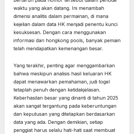
bertaruh pada nomor tersebut dalam periode
waktu yang akan datang. Ini menambah
dimensi analitis dalam permainan, di mana
kejelian dalam data HK menjadi penentu kunci
kesuksesan. Dengan cara menggunakan
informasi dari hongkong pools, banyak pemain
telah mendapatkan kemenangan besar.
Yang terakhir, penting agar menggambarkan
bahwa meskipun analisis hasil keluaran HK
dapat menawarkan pemahaman, judi togel
tetaplah penuh dengan ketidakjelasan.
Keberhasilan besar yang dinanti di tahun 2025
akan sangat tergantung pada keberuntungan
dan keputusan yang ditetapkan berdasarkan
data yang ada. Dengan demikian, setiap
penggiat harus selalu hati-hati saat membuat