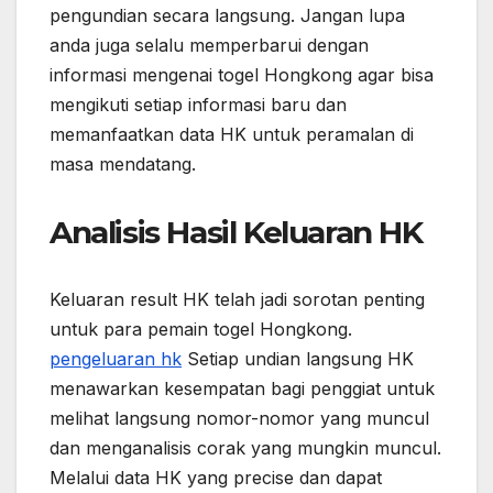
pengundian secara langsung. Jangan lupa
anda juga selalu memperbarui dengan
informasi mengenai togel Hongkong agar bisa
mengikuti setiap informasi baru dan
memanfaatkan data HK untuk peramalan di
masa mendatang.
Analisis Hasil Keluaran HK
Keluaran result HK telah jadi sorotan penting
untuk para pemain togel Hongkong.
pengeluaran hk
Setiap undian langsung HK
menawarkan kesempatan bagi penggiat untuk
melihat langsung nomor-nomor yang muncul
dan menganalisis corak yang mungkin muncul.
Melalui data HK yang precise dan dapat