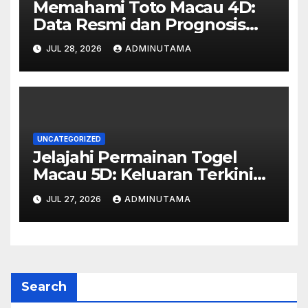
Memahami Toto Macau 4D:
Data Resmi dan Prognosis
2026
JUL 28, 2026
ADMINUTAMA
UNCATEGORIZED
Jelajahi Permainan Togel
Macau 5D: Keluaran Terkini
dan Saran Jitu
JUL 27, 2026
ADMINUTAMA
Search