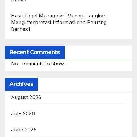
Hasil Togel Macau dari Macau: Langkah
Menginterpretasi Informasi dan Peluang
Berhasil
Recent Comments
No comments to show.
Archives
August 2026
July 2026
June 2026